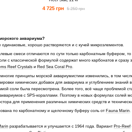
4 725 грн
5 250 грн
морского аквариума?
е одинаковые, хорошо растворяются и с кучей микроэлементов.
левые смеси отличаются по сути только карбонатным буфером, то
ли с классической формулой содержат много карбонатов и сразу за
ms Reef Crystals
и
Red Sea Coral Pro
.
 многие принципы морской аквариумистики изменились, в том числ
ировки химических добавок для аквариума и углублением знаний в
мой соли была пересмотрена. Более того, всё чаще проблемой ст
 аквариумов с SPS-кораллами. Поэтому в новых формулах солей м
стора для применения различных химических средств и техническ
ована по карбонатному и щелочному буферу соль от
Fauna Marin
.
Marin
разрабатывается и улучшается с 1964 года. Вариант
Pro-Reef