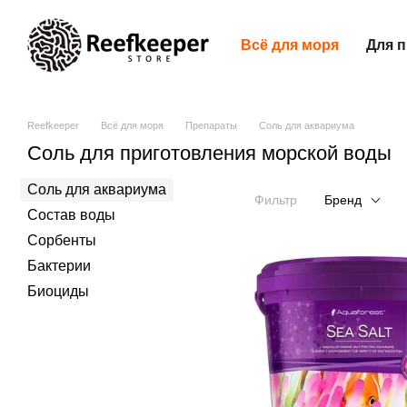
Перейти к основному контенту
Всё для моря
Для 
Reefkeeper
Всё для моря
Препараты
Соль для аквариума
Соль для приготовления морской воды
Соль для аквариума
Фильтр
Бренд
Состав воды
Сорбенты
Бактерии
Биоциды