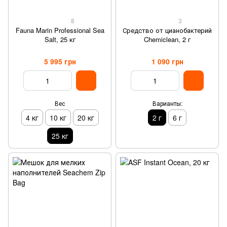
8
3
Fauna Marin Professional Sea
Средство от цианобактерий
Salt, 25 кг
Chemiclean, 2 г
5 995 грн
1 090 грн
Вес
Варианты:
4 кг
10 кг
20 кг
2 г
6 г
25 кг