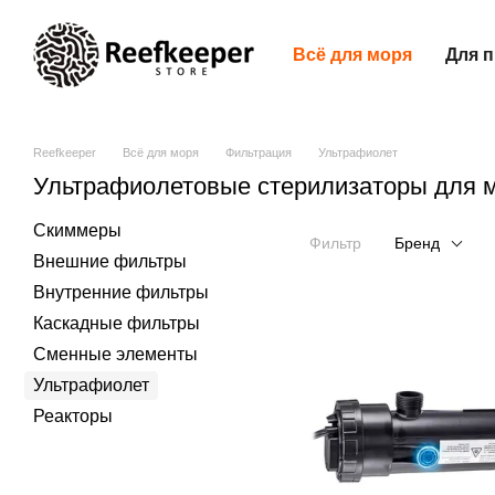
Перейти к основному контенту
Всё для моря
Для 
Reefkeeper
Всё для моря
Фильтрация
Ультрафиолет
Ультрафиолетовые стерилизаторы для м
Скиммеры
Фильтр
Бренд
Внешние фильтры
Внутренние фильтры
Каскадные фильтры
Сменные элементы
Ультрафиолет
Реакторы