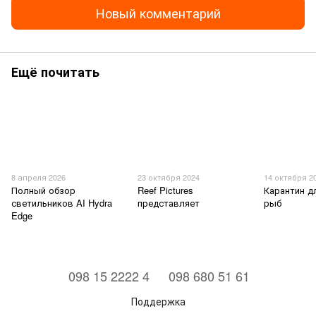
Новый комментарий
Ещё почитать
8 апреля 2026
23 октября 2024
14 октября 2
Полный обзор
Reef Pictures
Карантин д
светильников AI Hydra
представляет
рыб
Edge
⠀098 15 2222 4
⠀098 680 51 61
Поддержка