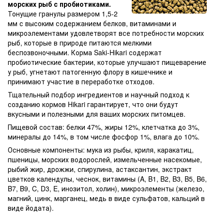
морских рыб с пробиотиками.
Тонущие гранулы размером 1,5-2
мм с высоким содержанием белков, витаминами и
микроэлементами удовлетворят все потребности морских
рыб, которые в природе питаются мелкими
беспозвоночными. Корма Saki-Hikari содержат
пробиотические бактерии, которые улучшают пищеварение
у рыб, угнетают патогенную флору в кишечнике и
принимают участие в переработке отходов.
Тщательный подбор ингредиентов и научный подход к
созданию кормов Hikari гарантирует, что они будут
вкусными и полезными для ваших морских питомцев.
Пищевой состав: белки 47%, жиры 12%, клетчатка до 3%,
минералы до 14%, в том числе фосфор 1%, влага до 10%.
Основные компоненты: мука из рыбы, криля, каракатиц,
пшеницы, морских водорослей, измельченные насекомые,
рыбий жир, дрожжи, спирулина, астаксантин, экстракт
цветков календулы, чеснок, витамины (A, B1, B2, B3, B5, B6,
B7, B9, C, D3, E, инозитол, холин), микроэлементы (железо,
магний, цинк, марганец, медь в виде сульфатов, кальций в
виде йодата).