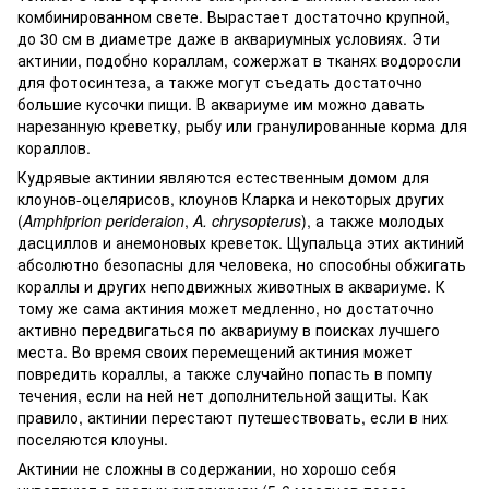
комбинированном свете. Вырастает достаточно крупной,
до 30 см в диаметре даже в аквариумных условиях. Эти
актинии, подобно кораллам, сожержат в тканях водоросли
для фотосинтеза, а также могут съедать достаточно
большие кусочки пищи. В аквариуме им можно давать
нарезанную креветку, рыбу или гранулированные корма для
кораллов.
Кудрявые актинии являются естественным домом для
клоунов-оцелярисов, клоунов Кларка и некоторых других
(
Amphiprion perideraion
,
A. chrysopterus
), а также молодых
дасциллов и анемоновых креветок. Щупальца этих актиний
абсолютно безопасны для человека, но способны обжигать
кораллы и других неподвижных животных в аквариуме. К
тому же сама актиния может медленно, но достаточно
активно передвигаться по аквариуму в поисках лучшего
места. Во время своих перемещений актиния может
повредить кораллы, а также случайно попасть в помпу
течения, если на ней нет дополнительной защиты. Как
правило, актинии перестают путешествовать, если в них
поселяются клоуны.
Актинии не сложны в содержании, но хорошо себя