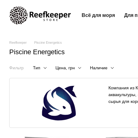
Перейти к основному контенту
Всё для моря
Для 
Reefkeeper
Piscine Energetics
Piscine Energetics
Фильтр
Тип
Цена, грн
Наличие
Компания из К
аквакультуры,
сырья для кор