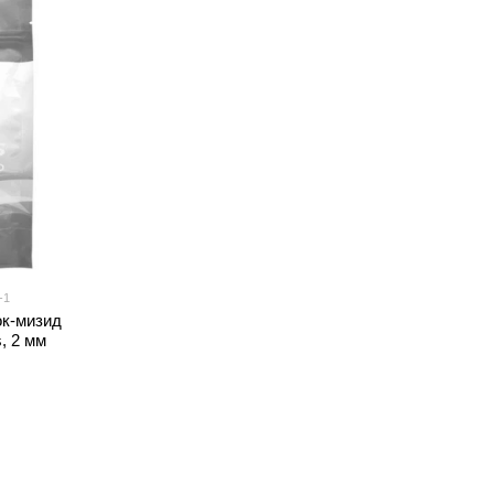
-1
ок-мизид
s, 2 мм