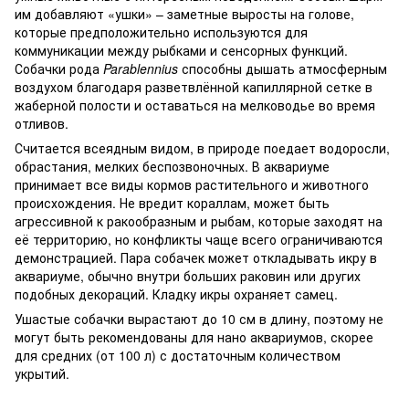
им добавляют «ушки» – заметные выросты на голове,
которые предположительно используются для
коммуникации между рыбками и сенсорных функций.
Собачки рода
Parablennius
способны дышать атмосферным
воздухом благодаря разветвлённой капиллярной сетке в
жаберной полости и оставаться на мелководье во время
отливов.
Считается всеядным видом, в природе поедает водоросли,
обрастания, мелких беспозвоночных. В аквариуме
принимает все виды кормов растительного и животного
происхождения. Не вредит кораллам, может быть
агрессивной к ракообразным и рыбам, которые заходят на
её территорию, но конфликты чаще всего ограничиваются
демонстрацией. Пара собачек может откладывать икру в
аквариуме, обычно внутри больших раковин или других
подобных декораций. Кладку икры охраняет самец.
Ушастые собачки вырастают до 10 см в длину, поэтому не
могут быть рекомендованы для нано аквариумов, скорее
для средних (от 100 л) с достаточным количеством
укрытий.