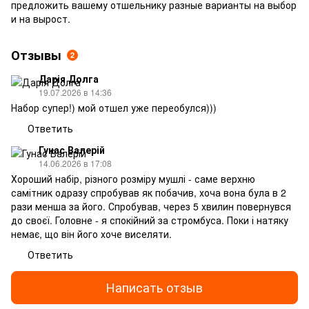
предложить вашему отшельнику разные варианты на выбор
и на вырост.
Отзывы
2
Дарія Долга
19.07.2026 в 14:36
Набор супер!) мой отшел уже переобулся)))
Ответить
Гунас Валерій
14.06.2026 в 17:08
Хороший набір, різного розміру мушлі - саме верхню
самітник одразу спробував як побачив, хоча вона була в 2
рази менша за його. Спробував, через 5 хвилин повернувся
до своєї. Головне - я спокійний за стромбуса. Поки і натяку
немає, що він його хоче виселяти.
Ответить
Написать отзыв