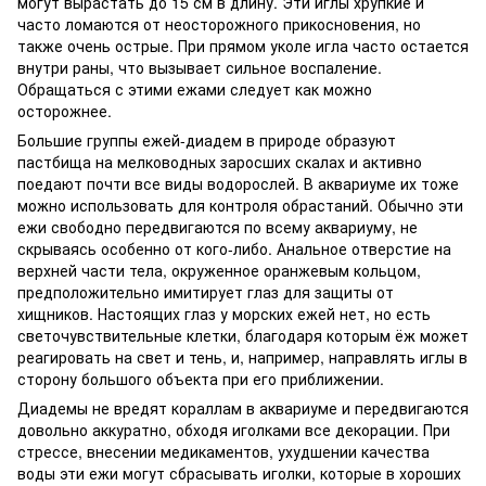
могут вырастать до 15 см в длину. Эти иглы хрупкие и
часто ломаются от неосторожного прикосновения, но
также очень острые. При прямом уколе игла часто остается
внутри раны, что вызывает сильное воспаление.
Обращаться с этими ежами следует как можно
осторожнее.
Большие группы ежей-диадем в природе образуют
пастбища на мелководных заросших скалах и активно
поедают почти все виды водорослей. В аквариуме их тоже
можно использовать для контроля обрастаний. Обычно эти
ежи свободно передвигаются по всему аквариуму, не
скрываясь особенно от кого-либо. Анальное отверстие на
верхней части тела, окруженное оранжевым кольцом,
предположительно имитирует глаз для защиты от
хищников. Настоящих глаз у морских ежей нет, но есть
светочувствительные клетки, благодаря которым ёж может
реагировать на свет и тень, и, например, направлять иглы в
сторону большого объекта при его приближении.
Диадемы не вредят кораллам в аквариуме и передвигаются
довольно аккуратно, обходя иголками все декорации. При
стрессе, внесении медикаментов, ухудшении качества
воды эти ежи могут сбрасывать иголки, которые в хороших