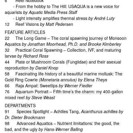
6 Reef Notebook
- From the hobby to The Hill: USAQUA is a new voice for
aquarists
by Aquatic Media Press Staff
- Light intensity amplifies thermal stress
by André Luty
12 Reef Visions
by Matt Pedersen
FEATURE ARTICLES
22 The Long Game – The coral spawning journey of Monsoon
Aquatics
by Jonathan Moorhead, Ph.D. and Brooke Kimberley
32 Practical Coral Spawning – Collection, IVF, and maturing
larvae
by Richard Ross
44 Plate or Mushroom Corals (Fungiidae) and their asexual
reproduction
by Daniel Knop
58 Fascinating life history of a beautiful marine mollusk: The
Gold Ring Cowrie
(Monetaria annulus) by Elena Theys
66 Raja Ampat: Sweetlips
by Werner Fiedler
76 Aquarium Portrait – Fifth time’s the charm: my 400-gallon
mixed reef
by Steve Weast
DEPARTMENTS
91 Species Spotlight – Achilles Tang,
Acanthurus achilles
by
Dr. Dieter Brockmann
98 Advanced Aquatics – Nutrient limitations: the good, the
bad, and the ugly
by Hans-Werner Balling