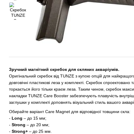
Зручний магнітний скребок для скляних акваріумів.
Оригінальний скребок від TUNZE з купою опцій для найкращог
довговічні пластикові леза у комплекті. Скребок спроектовано т
торкається його тільки краєм леза. Таким чином, скребок мак
накладки TUNZE Care Booster забезпечують плавучість внутрішн
заглушки у комплекті доповнять візуальний стиль вашого аквар
Обирайте варіант Care Magnet для відповідної товщини скла:
-
Long
– до 15 мм;
-
Strong
– до 20 мм;
-
Strong+
– до 25 мм.