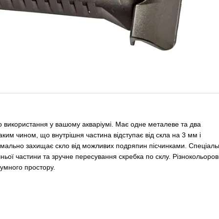
о використання у вашому акваріумі. Має одне металеве та два
аким чином, що внутрішня частина відступає від скла на 3 мм і
симально захищає скло від можливих подряпин пісчинками. Спеціаль
ьої частини та зручне пересування скребка по склу. Різнокольоров
іумного простору.