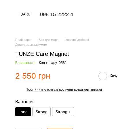
⠀098 15 2222 4
UA
RU
Reefkeeper
Все для моря
Корисні дрібниці
Догляд за акваріумом
TUNZE Care Magnet
В наявності
Код товару: 0581
2 550 грн
Хочу
Постійним клієнтам доступні додаткові знижки
%
Варіанти:
Long
Strong
Strong +