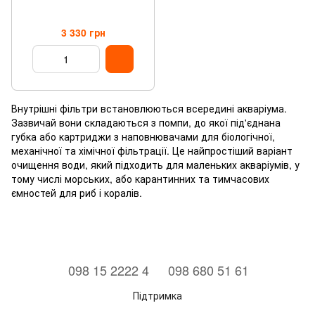
3 330 грн
Внутрішні фільтри встановлюються всередині акваріума.
Зазвичай вони складаються з помпи, до якої під'єднана
губка або картриджи з наповнювачами для біологічної,
механічної та хімічної фільтрації. Це найпростіший варіант
очищення води, який підходить для маленьких акваріумів, у
тому числі морських, або карантинних та тимчасових
ємностей для риб і коралів.
⠀098 15 2222 4
⠀098 680 51 61
Підтримка