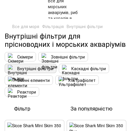
Все для моря
Фільтрація
Внутрішні фільтри
Внутрішні фільтри для
прісноводних і морських акваріумів
Скімери
Зовнішні фільтри
Внутрішні фільтри
Каскадні фільтри
Змінні елементи
Ультрафіолет
Реактори
Фільтр
За популярністю