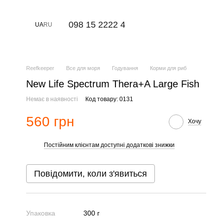
⠀098 15 2222 4
UA
RU
Reefkeeper
Все для моря
Годування
Корми для риб
New Life Spectrum Thera+A Large Fish
Немає в наявності
Код товару: 0131
560 грн
Хочу
Постійним клієнтам доступні додаткові знижки
%
Повідомити, коли з'явиться
Упаковка
300 г