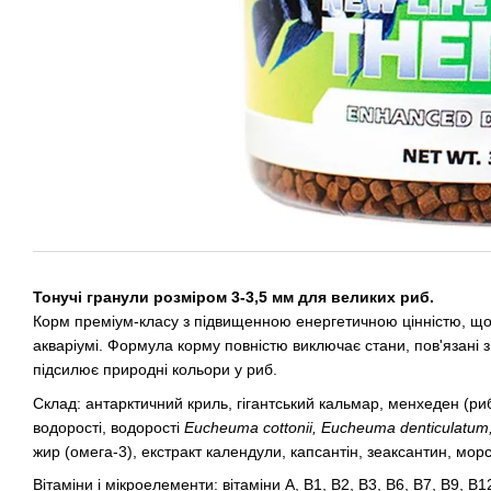
Тонучі гранули розміром 3-3,5 мм для великих риб.
Корм преміум-класу з підвищенною енергетичною цінністю, що
акваріумі. Формула корму повністю виключає стани, пов'язані з
підсилює природні кольори у риб.
Склад: антарктичний криль, гігантський кальмар, менхеден (ри
водорості, водорості
Eucheuma cottonii, Eucheuma denticulatum,
жир (омега-3), екстракт календули, капсантін, зеаксантин, морс
Вітаміни і мікроелементи: вітаміни A, B1, B2, B3, B6, B7, B9, B1