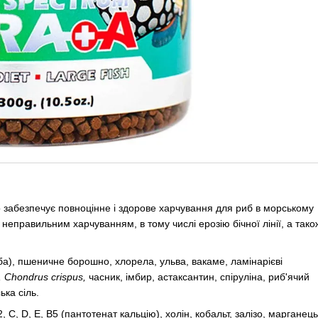
 забезпечує повноцінне і здорове харчування для риб в морському
 неправильним харчуванням, в тому числі ерозію бічної лінії, а тако
ба), пшеничне борошно, хлорела, ульва, вакаме, ламінарієві
 Chondrus crispus,
часник, імбир, астаксантин, спіруліна, риб'ячий
ька сіль.
2, C, D, E, B5 (пантотенат кальцію), холін, кобальт, залізо, марганець