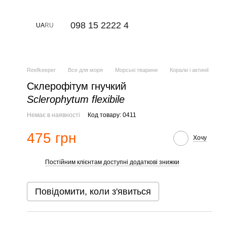
⠀098 15 2222 4
UA
RU
Reefkeeper
Все для моря
Морські тварини
Корали і актинії
Склерофітум гнучкий
Sclerophytum flexibile
Немає в наявності
Код товару: 0411
475 грн
Хочу
Постійним клієнтам доступні додаткові знижки
%
Повідомити, коли з'явиться