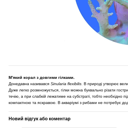
М'який корал з довгими гілками.
Донедавна називався
Sinularia flexibilis
. В природі утворює вели
Дуже легко розмножується, гілки можна буквально різати гостр
течію, а при слабкій лежатиме на субстраті, тобто необхідно пі
компактною та яскравою. В акваріумі з рибами не потребує до
Новий відгук або коментар