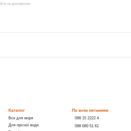
ійти за допомогою
Каталог
По всім питанням
Все для моря
⠀098 15 2222 4
Для прісної води
⠀098 680 51 61