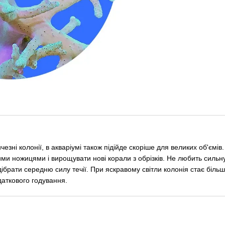
чезні колонії, в акваріумі також підійде скоріше для великих об'ємів.
ими ножицями і вирощувати нові корали з обрізків. Не любить сильн
дібрати середню силу течії. При яскравому світли колонія стає більш
даткового годування.