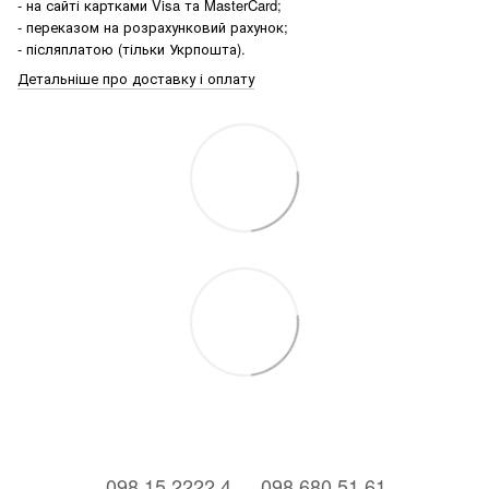
- на сайті картками Visa та MasterCard;
- переказом на розрахунковий рахунок;
- післяплатою (тільки Укрпошта).
Детальніше про доставку і оплату
⠀098 15 2222 4
⠀098 680 51 61