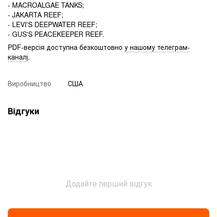
- MACROALGAE TANKS;
- JAKARTA REEF;
- LEVI'S DEEPWATER REEF;
- GUS'S PEACEKEEPER REEF.
PDF-версія доступна безкоштовно
у нашому телеграм-
канал
і
.
Виробництво
США
Відгуки
Додайте перший відгук