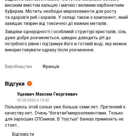
високим вмістом кальцію і магнію і великим карбонатним
буфером. Містить необхідні мікроелементи для росту
та здоров'я риб і коралів. У складі також є компонент, який
захищає тварин від токсичної дії важких металів.
Завдяки однорідності і особливій структурі кристалів, сіль
дуже добре розчиняється, швидко доводить рН до
потрібного рівня і підтримує його в готовій воді, яку можна
використовувати одразу після розчинення.
Виробництво
Франція
Відгуки
1
Уцкевич Максим Георгиевич
02.08.2022 в 13:42
Пользуюсь этой солью уже больше семи лет. Претензий к
качеству нет. Очень "богатая"микроэлементами. Только
для заросших СПСников. В "пустых" банках применять не
стоит.
Відповісти