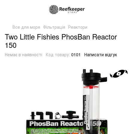
Все для моря
Фільтрація
Реактори
Two Little Fishies PhosBan Reactor
150
Немає в наявності
Код товару:
0101
Написати відгук