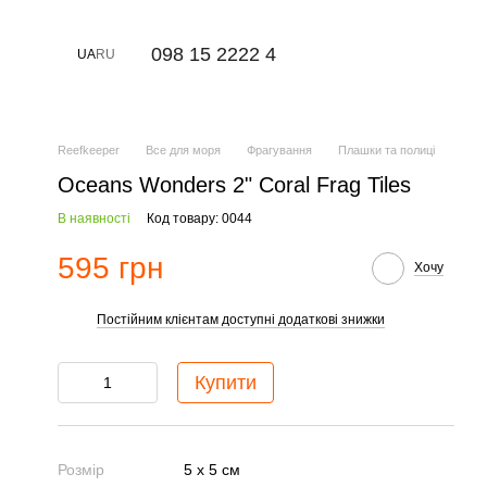
⠀098 15 2222 4
UA
RU
Reefkeeper
Все для моря
Фрагування
Плашки та полиці
Oceans Wonders 2" Coral Frag Tiles
В наявності
Код товару: 0044
595 грн
Хочу
Постійним клієнтам доступні додаткові знижки
%
Купити
Розмір
5 x 5 см