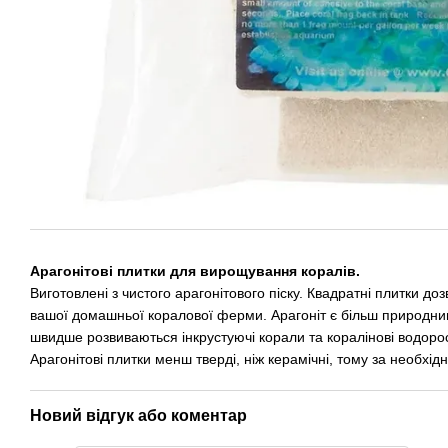
Арагонітові плитки для вирощування коралів.
Виготовлені з чистого арагонітового піску. Квадратні плитки 
вашої домашньої коралової ферми. Арагоніт є більш природним
швидше розвиваються інкрустуючі корали та коралінові водорост
Арагонітові плитки менш тверді, ніж керамічні, тому за необхідн
Новий відгук або коментар