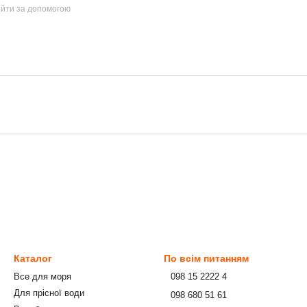
ійти за допомогою
Каталог
По всім питанням
Все для моря
⠀098 15 2222 4
Для прісної води
⠀098 680 51 61