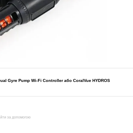
al Gyre Pump Wi-Fi Controller або CoralVue HYDROS
ійти за допомогою