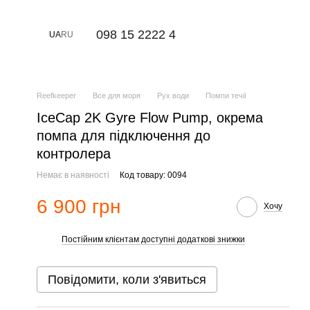
⠀098 15 2222 4
UA
RU
Reefkeeper
Все для моря
Рух води
Помпи течії
IceCap 2K Gyre Flow Pump, окрема
помпа для підключення до
контролера
Немає в наявності
Код товару: 0094
6 900 грн
Хочу
Постійним клієнтам доступні додаткові знижки
%
Повідомити, коли з'явиться