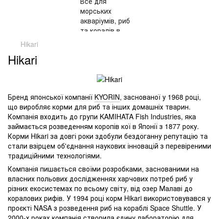
Hikari
Hikari
Бренд японської компанії
KYORIN
, заснованої у 1968 році,
що виробляє корми для риб та інших домашніх тварин.
Компанія входить до групи KAMIHATA Fish Industries, яка
займається розведенням коропів кої в Японії з 1877 року.
Корми Hikari за довгі роки здобули бездоганну репутацію та
стали взірцем об'єднання наукових інновацій з перевіреними
традиційними технологіями.
Компанія пишається своїми розробками, заснованими на
власних польових дослідженнях харчових потреб риб у
різних екосистемах по всьому світу, від озер Малаві до
коралових рифів. У 1994 році корм Hikari використовувався у
проєкті NASA з розведення риб на кораблі Space Shuttle. У
2000-х роках компанія створила єдину лабораторію для