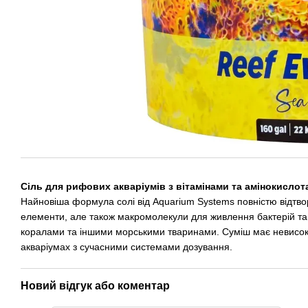
Сіль для рифових акваріумів з вітамінами та амінокислот
Найновіша формула солі від Aquarium Systems повністю відтворю
елементи, але також макромолекули для живлення бактерій та 
коралами та іншими морськими тваринами. Суміш має невисоки
акваріумах з сучасними системами дозування.
Новий відгук або коментар