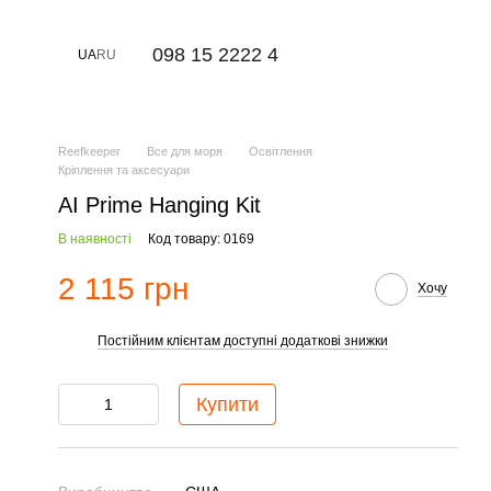
⠀098 15 2222 4
UA
RU
Reefkeeper
Все для моря
Освітлення
Кріплення та аксесуари
AI Prime Hanging Kit
В наявності
Код товару: 0169
2 115 грн
Хочу
Постійним клієнтам доступні додаткові знижки
%
Купити